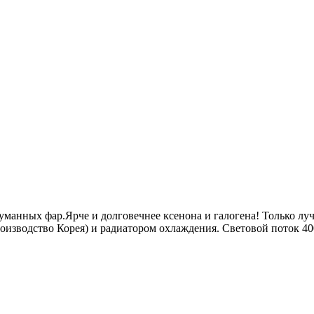
манных фар.Ярче и долговечнее ксенона и галогена! Только лу
изводство Корея) и радиатором охлаждения. Световой поток 400