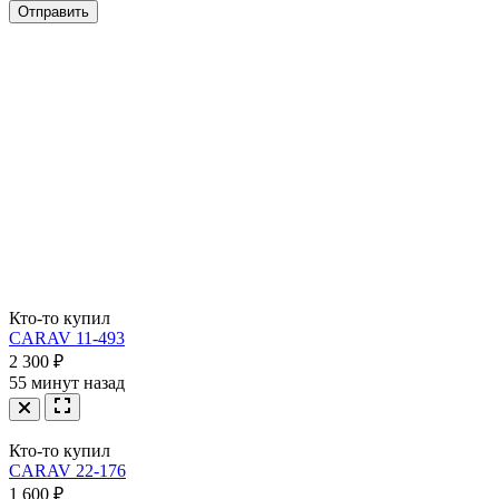
Отправить
CARAV 11-008
1 800 ₽
Кто-то купил
CARAV 11-268
CARAV 11-493
1 100 ₽
2 300 ₽
55 минут назад
Кто-то купил
CARAV 22-176
1 600 ₽