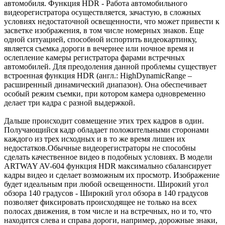
автомобиля. Функция HDR - Работа автомобильного
видеорегистратора осуществляется, зачастую, в сложных
условиях недостаточной освещенности, что может привести к
засветке изображения, в том числе номерных знаков. Еще
одной ситуацией, способной испортить видеокартинку,
является съемка дороги в вечернее или ночное время и
ослепление камеры регистратора фарами встречных
автомобилей. Для преодоления данной проблемы существует
встроенная функция HDR (англ.: HighDynamicRange –
расширенный динамический диапазон). Она обеспечивает
особый режим съемки, при котором камера одновременно
делает три кадра с разной выдержкой.
Дальше происходит совмещение этих трех кадров в один.
Получающийся кадр обладает положительными сторонами
каждого из трех исходных и в то же время лишен их
недостатков.Обычные видеорегистраторы не способны
сделать качественное видео в подобных условиях. В модели
ARTWAY AV-604 функция HDR максимально сбалансирует
кадры видео и сделает возможным их просмотр. Изображение
будет идеальным при любой освещенности. Широкий угол
обзора 140 градусов - Широкий угол обзора в 140 градусов
позволяет фиксировать происходящее не только на всех
полосах движения, в том числе и на встречных, но и то, что
находится слева и справа дороги, например, дорожные знаки,