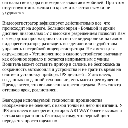
сигналы светофора и номерные знаки автомобилей. При этом
отсутствуют искажения по краям и качество съемки не
ухудшается.
Видеорегистратор зафиксирует действительно все, что
происходит на дороге. Большой экран - Большой и яркий
дисплей диагональю 5? с высоким разрешением позволит Вам
с комфортом просматривать отснятые видеоролики на самом
видеорегистраторе, разглядеть все детали или c удобством
управлять настройкой видеорегистратора. Незаметен для
окружающих - Установленное в салоне устройство выглядит
как обычное зеркало и остается неприметным с улицы.
Водитель может оставить прибор в салоне, не беспокоясь за
сохранность автомобиля и устройства и не тратить время на
снятие и установку прибора. IPS дисплей - У дисплеев,
созданных по данной технологии, есть масса преимуществ.
Прежде всего, это великолепная цветопередача. Весь спектр
оттенков ярок, реалистичен.
Благодаря используемой технологии производства
изображение не блекнет, с какой точки на него ни взгляни. У
IPS дисплеев видеорегистраторов ARTWAY более высокая и
четкая контрастность благодаря тому, что черный цвет
передается просто идеально.