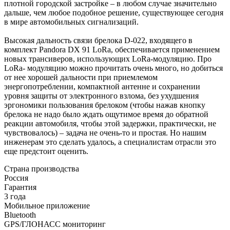
плотной городской застройке – в любом случае значительно
дальше, чем любое подобное решение, существующее сегодня
в мире автомобильных сигнализаций.
Высокая дальность связи брелока D-022, входящего в
комплект Pandora DX 91 LoRa, обеспечивается применением
новых трансиверов, использующих LoRa-модуляцию. Про
LoRa- модуляцию можно прочитать очень много, но добиться
от нее хорошей дальности при приемлемом
энергопотреблении, компактной антенне и сохранении
уровня защиты от электронного взлома, без ухудшения
эргономики пользования брелоком (чтобы нажав кнопку
брелока не надо было ждать ощутимое время до обратной
реакции автомобиля, чтобы этой задержки, практически, не
чувствовалось) – задача не очень-то и простая. Но нашим
инженерам это сделать удалось, а специалистам отрасли это
еще предстоит оценить.
Страна производства
Россия
Гарантия
3 года
Мобильное приложение
Bluetooth
GPS/ГЛОНАСС мониторинг